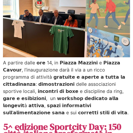
A partire dalle 𝗼𝗿𝗲 14, in 𝗣𝗶𝗮𝘇𝘇𝗮 𝗠𝗮𝘇𝘇𝗶𝗻𝗶 e 𝗣𝗶𝗮𝘇𝘇𝗮
𝗖𝗮𝘃𝗼𝘂𝗿, l’inaugurazione darà il via a un ricco
programma di attività 𝗴𝗿𝗮𝘁𝘂𝗶𝘁𝗲 𝗲 𝗮𝗽𝗲𝗿𝘁𝗲 𝗮 𝘁𝘂𝘁𝘁𝗮 𝗹𝗮
𝗰𝗶𝘁𝘁𝗮𝗱𝗶𝗻𝗮𝗻𝘇𝗮: 𝗱𝗶𝗺𝗼𝘀𝘁𝗿𝗮𝘇𝗶𝗼𝗻𝗶 delle associazioni
sportive locali, 𝗶𝗻𝗰𝗼𝗻𝘁𝗿𝗶 𝗱𝗶 𝗯𝗼𝘅𝗲 e discipline da ring,
𝗴𝗮𝗿𝗲 𝗲 𝗲𝘀𝗶𝗯𝗶𝘇𝗶𝗼𝗻𝗶, un 𝘄𝗼𝗿𝗸𝘀𝗵𝗼𝗽 𝗱𝗲𝗱𝗶𝗰𝗮𝘁𝗼 𝗮𝗹𝗹𝗮
𝗹𝗼𝗻𝗴𝗲𝘃𝗶𝘁à 𝗮𝘁𝘁𝗶𝘃𝗮, 𝘀𝗽𝗮𝘇𝗶 𝗶𝗻𝗳𝗼𝗿𝗺𝗮𝘁𝗶𝘃𝗶
𝘀𝘂𝗹𝗹’𝗮𝗹𝗶𝗺𝗲𝗻𝘁𝗮𝘇𝗶𝗼𝗻𝗲 𝘀𝗮𝗻𝗮 e sui 𝗰𝗼𝗿𝗿𝗲𝘁𝘁𝗶 𝘀𝘁𝗶𝗹𝗶 𝗱𝗶 𝘃𝗶𝘁𝗮.
5^ edizione Sportcity Day: 150