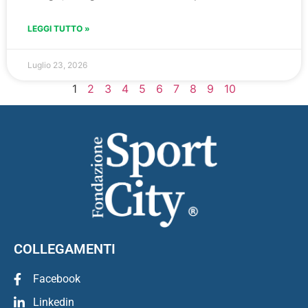
LEGGI TUTTO »
Luglio 23, 2026
1
2
3
4
5
6
7
8
9
10
COLLEGAMENTI
Facebook
Linkedin