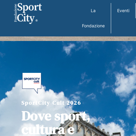
La
Eventi
Fondazione
SportCity Cult 2026
Dove sport,
cultura e