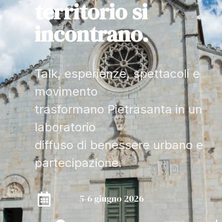
territorio si
incontrano.
Talk, esperienze, spettacoli e
movimento
trasformano Pietrasanta in un
laboratorio
diffuso di benessere urbano e
partecipazione.
5-6 giugno 2026