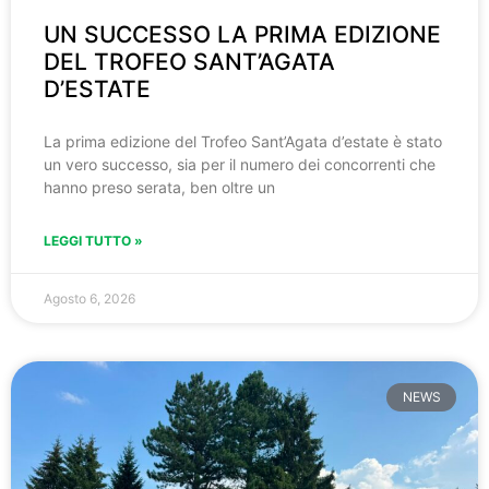
UN SUCCESSO LA PRIMA EDIZIONE
DEL TROFEO SANT’AGATA
D’ESTATE
La prima edizione del Trofeo Sant’Agata d’estate è stato
un vero successo, sia per il numero dei concorrenti che
hanno preso serata, ben oltre un
LEGGI TUTTO »
Agosto 6, 2026
NEWS