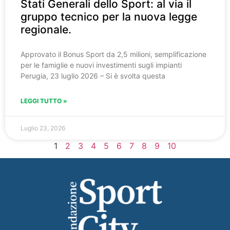
Stati Generali dello Sport: al via il
gruppo tecnico per la nuova legge
regionale.
Approvato il Bonus Sport da 2,5 milioni, semplificazione
per le famiglie e nuovi investimenti sugli impianti
Perugia, 23 luglio 2026 – Si è svolta questa
LEGGI TUTTO »
Luglio 23, 2026
1
2
3
4
5
6
7
8
9
10