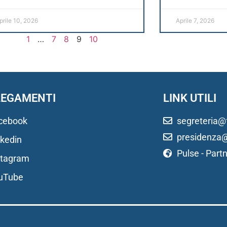
prile 10, 2026
Aprile 7, 2026
1
…
7
8
9
10
LEGAMENTI
LINK UTILI
cebook
segreteria@f
presidenza@
nkedin
Pulse - Part
stagram
uTube