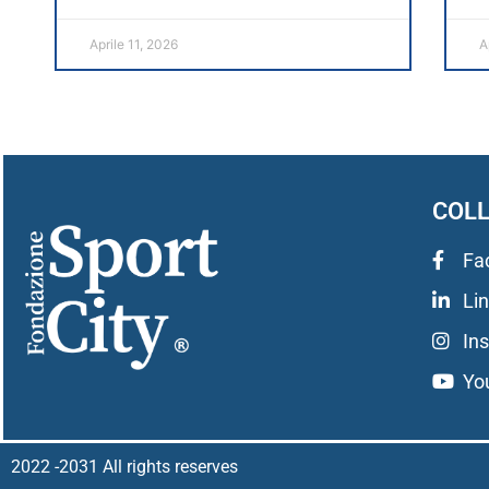
Aprile 11, 2026
A
COL
Fa
Li
In
Yo
2022 -2031 All rights reserves