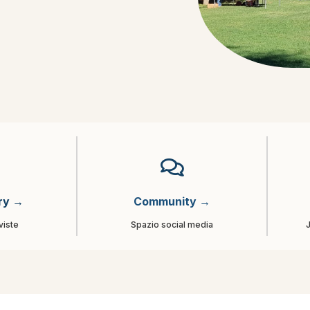
ry →
Community →
viste
Spazio social media
J