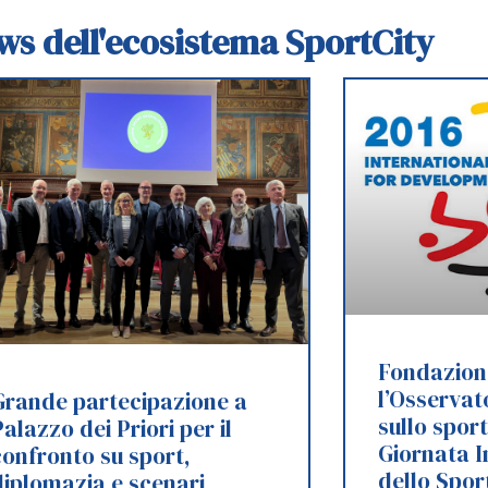
ews dell'ecosistema SportCity
Fondazion
l’Osserva
Grande partecipazione a
sullo spor
alazzo dei Priori per il
Giornata I
confronto su sport,
dello Spor
diplomazia e scenari