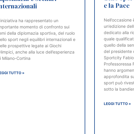
e la Pace
internazionali
Nell’occasione 
’iniziativa ha rappresentato un
un’edizione del
mportante momento di confronto sui
dedicato alla ri
emi della diplomazia sportiva, del ruolo
quale qualificati
ello sport negli equilibri internazionali e
quello della sen
elle prospettive legate ai Giochi
del presidente 
limpici, anche alla luce dell’esperienza
Sportcity Fabio
i Milano-Cortina
Professoressa
hanno argoment
EGGI TUTTO »
approfondita su
sport può rivesti
sotto la bandier
LEGGI TUTTO »