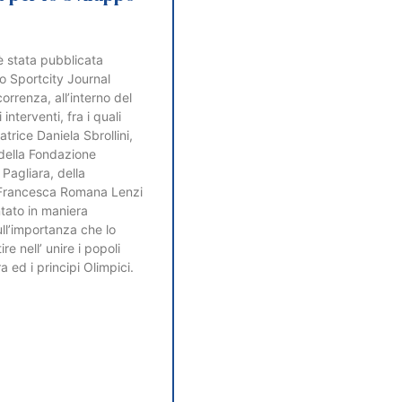
è stata pubblicata
lo Sportcity Journal
correnza, all’interno del
 interventi, fra i quali
atrice Daniela Sbrollini,
della Fondazione
 Pagliara, della
 Francesca Romana Lenzi
ato in maniera
ll’importanza che lo
re nell’ unire i popoli
a ed i principi Olimpici.