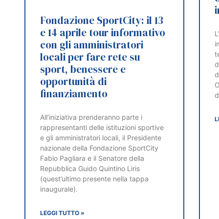
Fondazione SportCity: il 13
e 14 aprile tour informativo
L
con gli amministratori
i
locali per fare rete su
t
d
sport, benessere e
d
opportunità di
O
finanziamento
d
All’iniziativa prenderanno parte i
L
rappresentanti delle istituzioni sportive
e gli amministratori locali, il Presidente
nazionale della Fondazione SportCity
Fabio Pagliara e il Senatore della
Repubblica Guido Quintino Liris
(quest’ultimo presente nella tappa
inaugurale).
LEGGI TUTTO »