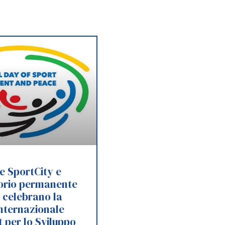
e SportCity e
torio permanente
t celebrano la
nternazionale
t per lo Sviluppo