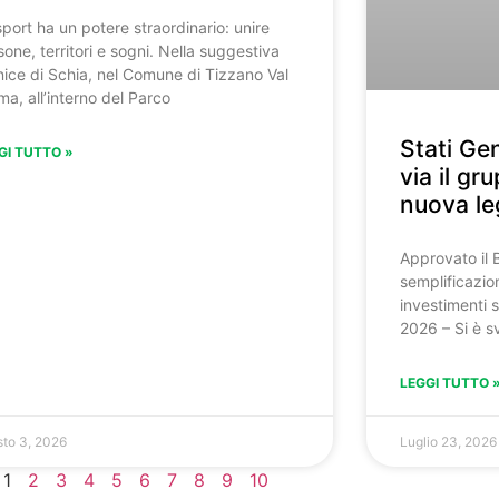
sport ha un potere straordinario: unire
sone, territori e sogni. Nella suggestiva
nice di Schia, nel Comune di Tizzano Val
ma, all’interno del Parco
Stati Gen
GI TUTTO »
via il gr
nuova le
Approvato il 
semplificazion
investimenti s
2026 – Si è s
LEGGI TUTTO 
to 3, 2026
Luglio 23, 2026
1
2
3
4
5
6
7
8
9
10