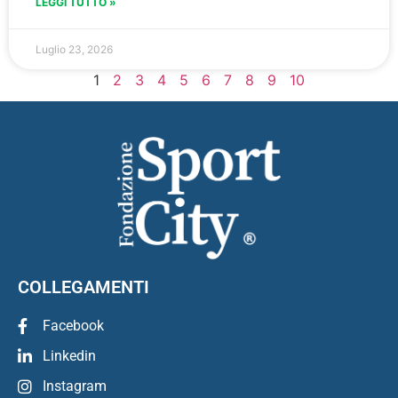
LEGGI TUTTO »
Luglio 23, 2026
1
2
3
4
5
6
7
8
9
10
COLLEGAMENTI
Facebook
Linkedin
Instagram