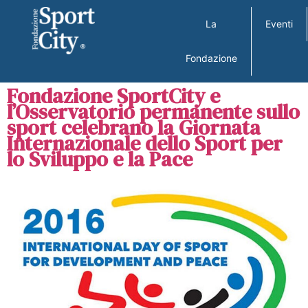
La
Eventi
Fondazione
Fondazione SportCity e
l’Osservatorio permanente sullo
sport celebrano la Giornata
Internazionale dello Sport per
lo Sviluppo e la Pace