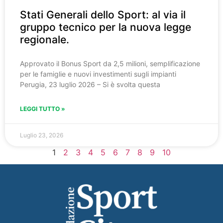
Stati Generali dello Sport: al via il
gruppo tecnico per la nuova legge
regionale.
Approvato il Bonus Sport da 2,5 milioni, semplificazione
per le famiglie e nuovi investimenti sugli impianti
Perugia, 23 luglio 2026 – Si è svolta questa
LEGGI TUTTO »
Luglio 23, 2026
1
2
3
4
5
6
7
8
9
10